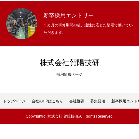
社員データ
新卒採用エントリー
３カ月の研修期間の後、適性に応じた部署で働いてい
メッセージ
ただきます。
中途採用エントリー
お問い合わせ
株式会社賀陽技研
個人情報保護方針
採用情報ページ
トップページ
会社のHPはこちら
会社概要
募集要項
新卒採用
トップページ
会社のHPはこちら
会社概要
募集要項
新卒採用エント
Copyright(c) 株式会社 賀陽技研.All Rights Reserved.