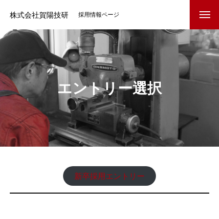
株式会社賀陽技研
採用情報ページ
トップページ
エントリー選択
会社のHPはこちら
会社概要
募集要項
新卒採用エントリー
新卒採用エントリー
先輩の声
部署紹介