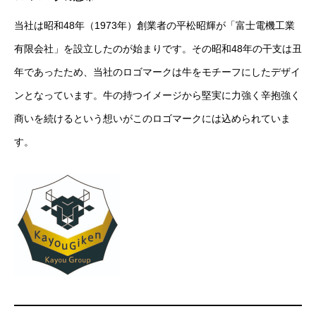
当社は昭和48年（1973年）創業者の平松昭輝が「富士電機工業
会社概要
有限会社」を設立したのが始まりです。その昭和48年の干支は丑
募集要項
年であったため、当社のロゴマークは牛をモチーフにしたデザイ
ンとなっています。牛の持つイメージから堅実に力強く辛抱強く
新卒採用エントリー
商いを続けるという想いがこのロゴマークには込められていま
先輩の声
す。
部署紹介
社員データ
メッセージ
中途採用エントリー
お問い合わせ