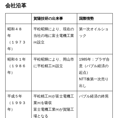
会社沿革
個人情報保護方針
賀陽技研の出来事
国際情勢
トップページ
会社のHPはこちら
会社概要
募集要項
新卒採用
昭和４８
平松昭輝により、現在の
第一次オイルショ
年
当社の地に富士電機工業
ック
（１９７３
㈲設立
年）
昭和６１年
平松昭輝により、岡山市
1985年：プラザ合
（１９８６
に平松精工㈲設立
意（バブル経済の
年）
起点）
NTT株第一次売り
出し
平成５年
平松精工㈲が富士電機工
バブル経済の終焉
（１９９３
業㈲を吸収
年）
富士電機工業㈲が賀陽工
場となる