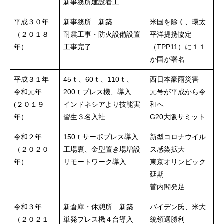
新事務所建設着工
平成３０年
新事務所 新築
米国を除く、環太
（２０１８
耐震工事・防火設備設置
平洋提携協定
年）
工事完了
（TPP11）に１１
か国が署名
平成３１年
45ｔ、60ｔ、110ｔ、
西日本豪雨災害
令和元年
200ｔプレス機、導入
元号が平成から令
(２０１９
インドネシアより技能実
和へ
年）
習生３名入社
G20大阪サミット
令和２年
150ｔサーボプレス導入
新型コロナウイル
（２０２０
工場裏、金型置き場増設
ス感染拡大
年）
リモートワーク導入
東京オリンピック
延期
菅内閣発足
令和３年
新倉庫・休憩所 新築
バイデン氏、米大
（２０２１
単発プレス機４台導入
統領選勝利