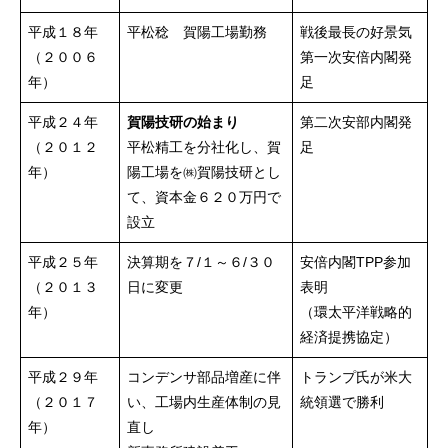
平成１８年
平松稔 賀陽工場勤務
戦後最長の好景気
（２００６
第一次安倍内閣発
年）
足
平成２４年
賀陽技研の始まり
第二次安部内閣発
（２０１２
平松精工を分社化し、賀
足
年）
陽工場を㈱賀陽技研とし
て、資本金６２０万円で
設立
平成２５年
決算期を７/１～６/３０
安倍内閣TPP参加
（２０１３
日に変更
表明
年）
（環太平洋戦略的
経済提携協定）
平成２９年
コンデンサ部品増産に伴
トランプ氏が米大
（２０１７
い、工場内生産体制の見
統領選で勝利
年）
直し