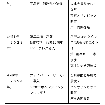
年）
工場床、通路部分塗装
東北大震災から１
０年
東京オリンピック
開催
岸田内閣発足
令和５年
第二工場 新築
新型コロナウイル
（２０２３
賀陽技研 設立10周年
ス感染症5類に引下
年）
300ｔプレス導入
げ
第5回WBC、日本
優勝
藤井聡太八冠達成
令和6年
ファイバーレーザーカッ
石川県能登半島で
（２０２４
ト導入
震度７
年）
80tサーボベンディング
パリオリンピック
マシン導入
開催
石破内閣発足